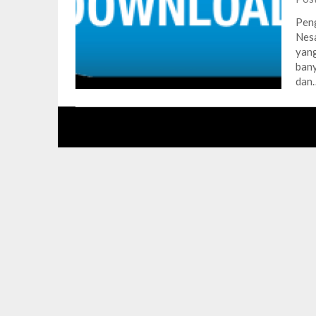
Peng
Nesa
yang
bany
dan