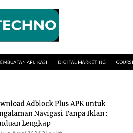
EMBUATAN APLIKASI
DIGITAL MARKETING
COURS
wnload Adblock Plus APK untuk
ngalaman Navigasi Tanpa Iklan :
nduan Lengkap
ted on
August 23, 2023
by
admin