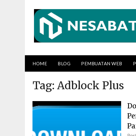
Skip
to
content
HOME
BLOG
PEMBUATAN WEB
P
Tag:
Adblock Plus
Do
Pe
Pa
Pos