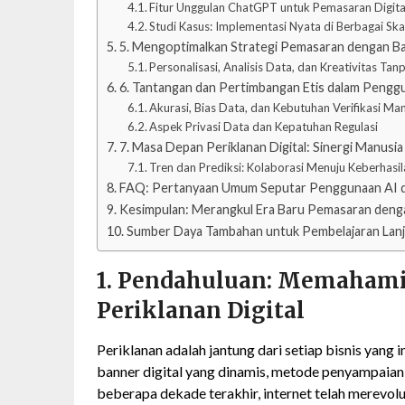
Fitur Unggulan ChatGPT untuk Pemasaran Digita
Studi Kasus: Implementasi Nyata di Berbagai Skal
5. Mengoptimalkan Strategi Pemasaran dengan Ban
Personalisasi, Analisis Data, dan Kreativitas Tan
6. Tantangan dan Pertimbangan Etis dalam Penggu
Akurasi, Bias Data, dan Kebutuhan Verifikasi Ma
Aspek Privasi Data dan Kepatuhan Regulasi
7. Masa Depan Periklanan Digital: Sinergi Manusi
Tren dan Prediksi: Kolaborasi Menuju Keberhasi
FAQ: Pertanyaan Umum Seputar Penggunaan AI d
Kesimpulan: Merangkul Era Baru Pemasaran den
Sumber Daya Tambahan untuk Pembelajaran Lanj
1. Pendahuluan: Memahami
Periklanan Digital
Periklanan adalah jantung dari setiap bisnis yang 
banner digital yang dinamis, metode penyampaian 
beberapa dekade terakhir, internet telah merevolu