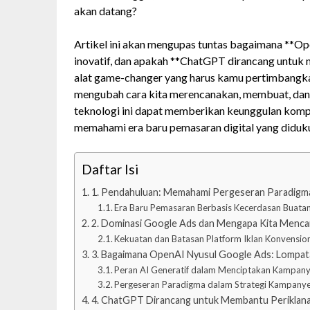
akan datang?
Artikel ini akan mengupas tuntas bagaimana **O
inovatif, dan apakah **ChatGPT dirancang untuk
alat game-changer yang harus kamu pertimbangka
mengubah cara kita merencanakan, membuat, dan 
teknologi ini dapat memberikan keunggulan kompet
memahami era baru pemasaran digital yang diduk
Daftar Isi
1. Pendahuluan: Memahami Pergeseran Paradigma 
Era Baru Pemasaran Berbasis Kecerdasan Buata
2. Dominasi Google Ads dan Mengapa Kita Mencari
Kekuatan dan Batasan Platform Iklan Konvensio
3. Bagaimana OpenAI Nyusul Google Ads: Lompata
Peran AI Generatif dalam Menciptakan Kampanye 
Pergeseran Paradigma dalam Strategi Kampanye
4. ChatGPT Dirancang untuk Membantu Periklanan