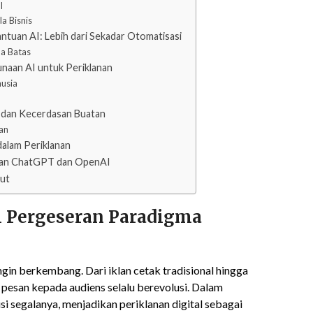
l
a Bisnis
tuan AI: Lebih dari Sekadar Otomatisasi
pa Batas
naan AI untuk Periklanan
nusia
a dan Kecerdasan Buatan
lan
alam Periklanan
gan ChatGPT dan OpenAI
ut
 Pergeseran Paradigma
ingin berkembang. Dari iklan cetak tradisional hingga
pesan kepada audiens selalu berevolusi. Dalam
si segalanya, menjadikan periklanan digital sebagai