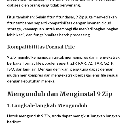
diakses oleh orang yang tidak berwenang.
Fitur tambahan: Selain fitur-fitur dasar, 9 Zip juga menyediakan
fitur tambahan seperti kompatibilitas dengan layanan cloud
storage, kemampuan untuk membagi file menjadi bagian-bagian
lebih kecil, dan fungsionalitas batch processing.
Kompatibilitas Format File
9 Zip memiliki kemampuan untuk mengompres dan mengekstrak
berbagai format file populer seperti ZIP, RAR, 7Z, TAR, GZIP,
ISO, dan lain-lain. Dengan demikian, pengguna dapat dengan
mudah mengompres dan mengekstrak berbagai jenis file sesuai
dengan kebutuhan mereka.
Mengunduh dan Menginstal 9 Zip
1. Langkah-langkah Mengunduh
Untuk mengunduh 9 Zip, Anda dapat mengikuti langkah-langkah
berikut: