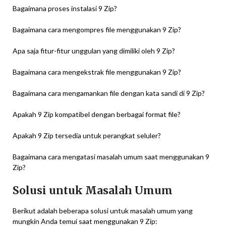
Bagaimana proses instalasi 9 Zip?
Bagaimana cara mengompres file menggunakan 9 Zip?
Apa saja fitur-fitur unggulan yang dimiliki oleh 9 Zip?
Bagaimana cara mengekstrak file menggunakan 9 Zip?
Bagaimana cara mengamankan file dengan kata sandi di 9 Zip?
Apakah 9 Zip kompatibel dengan berbagai format file?
Apakah 9 Zip tersedia untuk perangkat seluler?
Bagaimana cara mengatasi masalah umum saat menggunakan 9
Zip?
Solusi untuk Masalah Umum
Berikut adalah beberapa solusi untuk masalah umum yang
mungkin Anda temui saat menggunakan 9 Zip: