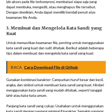
izin akses pada file terkompresi, membatasi siapa saja yang
dapat membuka, mengedit, atau menghapus file tersebut.
Dengan demikian, Anda dapat memiliki kendali penuh atas
keamanan file Anda.
3. Membuat dan Mengelola Kata Sandi yang
Kuat
Untuk memastikan keamanan file, penting untuk menggunakan
kata sandi yang kuat dan sulit ditebak. Berikut adalah beberapa
tips dalam membuat dan mengelola kata sandi yang kuat:
BACA
Cara Download File di Github
Gunakan kombinasi karakter: Campurkan huruf besar dan kecil,
angka, dan simbol untuk membuat kata sandi yang kuat. Hindari
menggunakan kata sandi yang mudah ditebak, seperti tanggal
lahir atau kata-kata umum.
Panjang kata sandi yang cukup: Usahakan untuk menggunakan
kata sandi dengan panjang minimal 8 karakter. Semakin panjang,