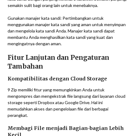
semakin sulit bagi orang lain untuk menebaknya.
Gunakan manajer kata sandi: Pertimbangkan untuk
menggunakan manajer kata sandi yang aman untuk menyimpan
dan mengelola kata sandi Anda. Manajer kata sandi dapat
membantu Anda menghasilkan kata sandi yang kuat dan
mengingatnya dengan aman.
Fitur Lanjutan dan Pengaturan
Tambahan
Kompatibilitas dengan Cloud Storage
9 Zip memiliki fitur yang memungkinkan Anda untuk
mengompres dan mengekstrak file langsung dari layanan cloud
storage seperti Dropbox atau Google Drive. Hal ini
memudahkan akses dan pengelolaan file dari berbagai
perangkat.
Membagi File menjadi Bagian-bagian Lebih
Kecil