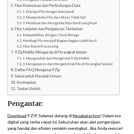
Fitur Keamanan dan Perlindungan Data
1. Enkripsi File dengan Kata Sandi
2. Memproteksi File dari Akses Tidak Sah
3. Membuat dan Mengelola Kata Sandi yang Kuat
Fitur Lanjutan dan Pengaturan Tambahan
Kompatibilitas dengan Cloud Storage
Membagi File menjadi Bagian-bagian Lebih Kecil
Fitur Batch Processing
9 Zip Mobile: Mengarsip di Perangkat Seluler
1. Mengunduh dan Menginstal 9 Zip Mobile
3. Mengompres dan Mengekstrak File di Perangkat Seluler
Daftar FAQ Mengenai 9 Zip
Solusi untuk Masalah Umum
Kesimpulan
Tautan Unduh
Pengantar:
Download
9 ZIP. Selamat datang di
Nesabatechno
! Dalam era
digital yang serba cepat ini, kebutuhan akan alat pengarsipan
yang handal dan efisien semakin meningkat. Jika Anda mencari