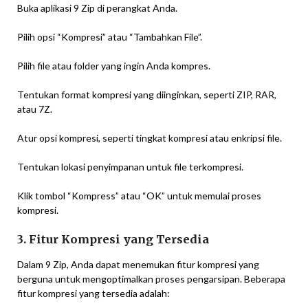
Buka aplikasi 9 Zip di perangkat Anda.
Pilih opsi “Kompresi” atau “Tambahkan File”.
Pilih file atau folder yang ingin Anda kompres.
Tentukan format kompresi yang diinginkan, seperti ZIP, RAR,
atau 7Z.
Atur opsi kompresi, seperti tingkat kompresi atau enkripsi file.
Tentukan lokasi penyimpanan untuk file terkompresi.
Klik tombol “Kompress” atau “OK” untuk memulai proses
kompresi.
3. Fitur Kompresi yang Tersedia
Dalam 9 Zip, Anda dapat menemukan fitur kompresi yang
berguna untuk mengoptimalkan proses pengarsipan. Beberapa
fitur kompresi yang tersedia adalah: